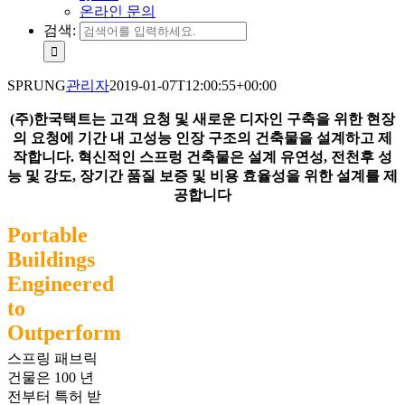
온라인 문의
검색:
SPRUNG
관리자
2019-01-07T12:00:55+00:00
(
주
)
한국택트는
고객
요청
및
새로운
디자인
구축을
위한
현장
의
요청에
기간
내
고성능
인장
구조의
건축물을
설계하고
제
작합니다
.
혁신적인
스프렁
건축물은
설계
유연성
,
전천후
성
능
및
강도
,
장기간
품질
보증
및
비용
효율성을
위한
설계를
제
공합니다
Portable
Buildings
Engineered
to
Outperform
스프링 패브릭
건물은 100 년
전부터 특허 받