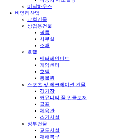
비닐하우스
비영리산업
교회건물
상업용건물
필름
사무실
소매
호텔
엔터테인먼트
게임센터
호텔
동물원
스포츠 및 레크레이션 건물
경기장
커뮤니티 풀 인클로저
골프
체육관
스키시설
정부건물
교도시설
재해복구